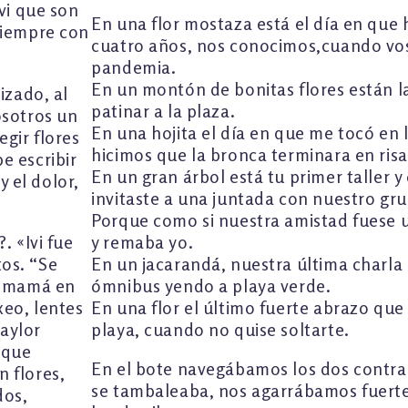
vi que son
En una flor mostaza está el día en que
siempre con
cuatro años, nos conocimos,cuando vos
pandemia.
En un montón de bonitas flores están l
izado, al
patinar a la plaza.
osotros un
En una hojita el día en que me tocó en l
gir flores
hicimos que la bronca terminara en risa
e escribir
En un gran árbol está tu primer taller y
y el dolor,
invitaste a una juntada con nuestro gr
Porque como si nuestra amistad fuese 
. «Ivi fue
y remaba yo.
tos. “Se
En un jacarandá, nuestra última charla 
su mamá en
ómnibus yendo a playa verde.
eo, lentes
En una flor el último fuerte abrazo que
Taylor
playa, cuando no quise soltarte.
s que
En el bote navegábamos los dos contr
 flores,
se tambaleaba, nos agarrábamos fuert
dos,