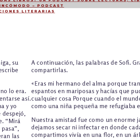
DÁS LIBROS? UN PODCAST SOBRE LECTURAS, LIB
 INCÓMODO – PODCAST
CIONES LITERARIAS
iga, su
A continuación, las palabras de Sofi. G
escribe
compartirlas.
«Eras mi hermano del alma porque tra
no lo era.
espantos en mariposas y hacías que pud
entarse así.
cualquier cosa Porque cuando el mund
a y yo
como una niña pequeña me refugiaba en
 despejó,
Nuestra amistad fue como un enorme j
e. “Mirá
dejamos secar ni infectar en donde c
a pasa”,
compartimos vivía en una flor, en un ár
ran las