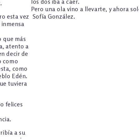
los dos iba a caer.
.
Pero una ola vino a llevarte, y ahora so
ro esta vez
Sofía González.
sa inmensa
lo que más
a, atento a
en decir de
to como
esta, como
eblo Edén.
ue tuviera
o felices
ncia.
ribía a su