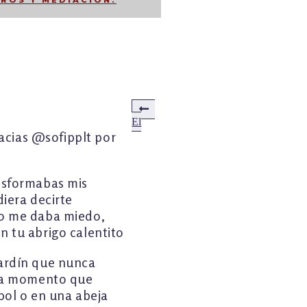
ROS Y MEDIACIÓN.
Anterior:
El
racias @sofipplt por
nsformabas mis
iera decirte
o me daba miedo,
 tu abrigo calentito
ardín que nunca
ada momento que
bol o en una abeja