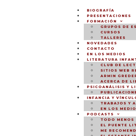
BIOGRAFÍA
PRESENTACIONES
FORMACIÓN
GRUPOS DE E
CURSOS
TALLERES
NOVEDADES
CONTACTO
EN LOS MEDIOS
LITERATURA INFANT
CLUB DE LEC
SITIOS WEB 
ARMIN GREDER
ACERCA DE L
PSICOANÁLISIS Y L
PUBLICACION
INFANCIA Y VÍNCUL
TRABAJOS Y 
EN LOS MEDI
PODCASTS
TODO MENOS 
EL PUENTE LI
ME RECOMEND