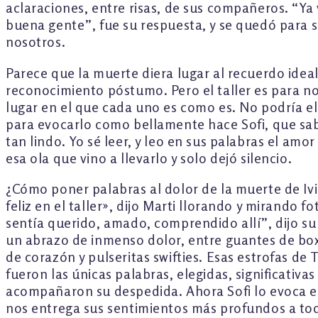
aclaraciones, entre risas, de sus compañeros. “Ya 
buena gente”, fue su respuesta, y se quedó para 
nosotros.
Parece que la muerte diera lugar al recuerdo ideal
reconocimiento póstumo. Pero el taller es para n
lugar en el que cada uno es como es. No podría ele
para evocarlo como bellamente hace Sofi, que sab
tan lindo. Yo sé leer, y leo en sus palabras el amor 
esa ola que vino a llevarlo y solo dejó silencio.
¿Cómo poner palabras al dolor de la muerte de Ivi?
feliz en el taller», dijo Marti llorando y mirando fo
sentía querido, amado, comprendido allí”, dijo 
un abrazo de inmenso dolor, entre guantes de box
de corazón y pulseritas swifties. Esas estrofas de 
fueron las únicas palabras, elegidas, significativa
acompañaron su despedida. Ahora Sofi lo evoca en
nos entrega sus sentimientos más profundos a to