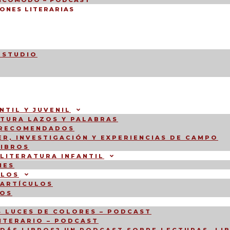
INCÓMODO – PODCAST
ONES LITERARIAS
ESTUDIO
NTIL Y JUVENIL
CTURA LAZOS Y PALABRAS
 RECOMENDADOS
R, INVESTIGACIÓN Y EXPERIENCIAS DE CAMPO
LIBROS
 LITERATURA INFANTIL
NES
ULOS
 ARTÍCULOS
IOS
 LUCES DE COLORES – PODCAST
LITERARIO – PODCAST