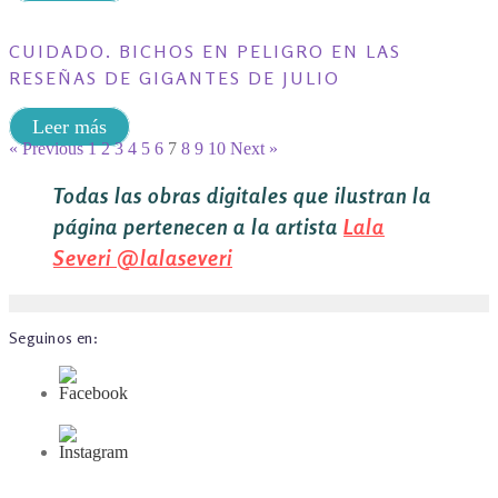
CUIDADO. BICHOS EN PELIGRO EN LAS
RESEÑAS DE GIGANTES DE JULIO
Leer más
« Previous
1
2
3
4
5
6
7
8
9
10
Next »
Todas las obras digitales que ilustran la
página pertenecen a la artista
Lala
Severi
@lalaseveri
Seguinos en: