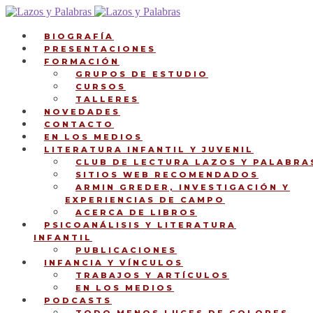
Ir
Ir
a
al
la
contenido
BIOGRAFÍA
navegación
PRESENTACIONES
FORMACIÓN
GRUPOS DE ESTUDIO
CURSOS
TALLERES
NOVEDADES
CONTACTO
EN LOS MEDIOS
LITERATURA INFANTIL Y JUVENIL
CLUB DE LECTURA LAZOS Y PALABRA
SITIOS WEB RECOMENDADOS
ARMIN GREDER, INVESTIGACIÓN Y
EXPERIENCIAS DE CAMPO
ACERCA DE LIBROS
PSICOANÁLISIS Y LITERATURA
INFANTIL
PUBLICACIONES
INFANCIA Y VÍNCULOS
TRABAJOS Y ARTÍCULOS
EN LOS MEDIOS
PODCASTS