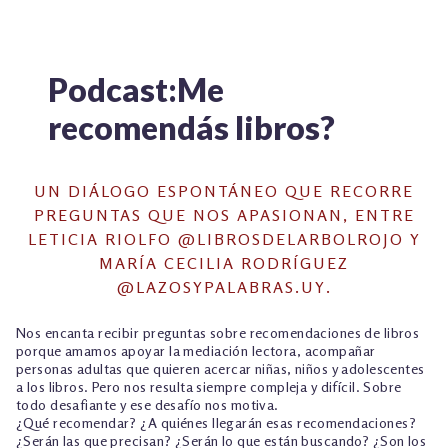
EL PUENTE LITERARIO – PODCAST
ME RECOMENDÁS LIBROS? UN PODCAST
SOBRE LECTURAS, LIBROS Y MEDIACIÓN.
Podcast:Me
EL ESTANTE INCÓMODO – PODCAST
TALLER EXPLORACIONES LITERARIAS
recomendás libros?
UN DIÁLOGO ESPONTÁNEO QUE RECORRE
PREGUNTAS QUE NOS APASIONAN, ENTRE
LETICIA RIOLFO @LIBROSDELARBOLROJO Y
MARÍA CECILIA RODRÍGUEZ
@LAZOSYPALABRAS.UY.
Nos encanta recibir preguntas sobre recomendaciones de libros
porque amamos apoyar la mediación lectora, acompañar
personas adultas que quieren acercar niñas, niños y adolescentes
a los libros. Pero nos resulta siempre compleja y difícil. Sobre
todo desafiante y ese desafío nos motiva.
¿Qué recomendar? ¿A quiénes llegarán esas recomendaciones?
¿Serán las que precisan? ¿Serán lo que están buscando? ¿Son los