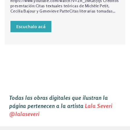
https://www.youtube.com/watch?v=ZR_2MGB5tJs Créditos
presentación:Citas textuales teóricas de Michèle Petit,
Cecilia Bajour y Genevieve PatteCitas literarias tomadas…
Escuchalo acá
Todas las obras digitales que ilustran la
página pertenecen a la artista
Lala Severi
@lalaseveri