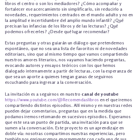
libros el centro o son los mediadores? ¿Cómo acompañar y
fortalecer ese acercamiento sin simplificarlo, sin reducirlo a
novedades, requerimientos centrados en el mundo adulto y no en
la amplitud e incertidumbre del amplio mundo infantil? ¿Qué
precisan las infancias de los libros y de las lecturas? ¿Qué
podemos ofrecerles? ¿Desde qué lugar recomendar?
Estas preguntas y otras guiarán un diálogo que pretendemos
espontáneo, que no sea una lista de favoritos ni de novedades
editoriaes, sino que al mismo tiempo que vamos compartiendo
nuestros amores literarios, nos vayamos haciendo preguntas,
evocando autores y ensayos teóricos con los que hemos
dialogado internamente a partir de lecturas, con la esperanza de
que sea un aporte a quienes tengan ganas de seguirnos
escuchando para ingresar a la conversación.
La invitación es a seguirnos en nuestro
canal de youtube
https://www.youtube.com/@Recomendaslibros
en el que iremos
compartiendo distintos episodios. Allí mismo y en nuestras redes
pueden dejar comentarios, preguntas que en la medida que
podamos iremos retomando en sucesivos episodios. Esperamos
que este sea un punto de partida, una invitación para que se
sumen a la conversación. Este proyecto es un aprendizaje en
doble vía: nosotras compartimos nuestras experiencias, pero
también nos enriquecemos enormemente con cada uno de sus