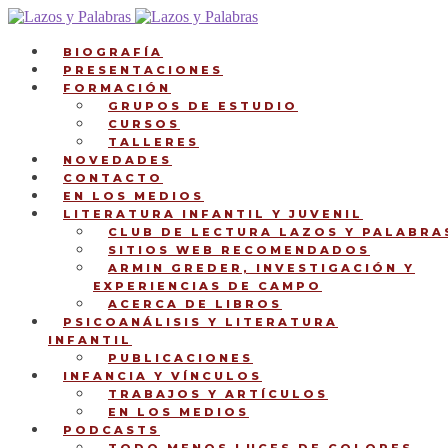
Ir
Ir
a
al
la
contenido
BIOGRAFÍA
navegación
PRESENTACIONES
FORMACIÓN
GRUPOS DE ESTUDIO
CURSOS
TALLERES
NOVEDADES
CONTACTO
EN LOS MEDIOS
LITERATURA INFANTIL Y JUVENIL
CLUB DE LECTURA LAZOS Y PALABRA
SITIOS WEB RECOMENDADOS
ARMIN GREDER, INVESTIGACIÓN Y
EXPERIENCIAS DE CAMPO
ACERCA DE LIBROS
PSICOANÁLISIS Y LITERATURA
INFANTIL
PUBLICACIONES
INFANCIA Y VÍNCULOS
TRABAJOS Y ARTÍCULOS
EN LOS MEDIOS
PODCASTS