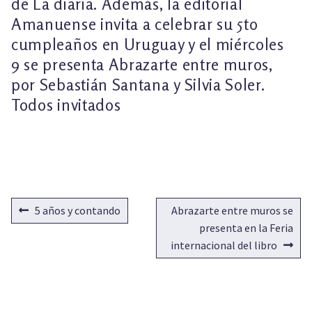
de La diaria. Además, la editorial
Amanuense invita a celebrar su 5to
cumpleaños en Uruguay y el miércoles
9 se presenta Abrazarte entre muros,
por Sebastián Santana y Silvia Soler.
Todos invitados
NAVEGACIÓN
Anterior:
Siguiente:
5 años y contando
Abrazarte entre muros se
DE
presenta en la Feria
internacional del libro
ENTRADAS