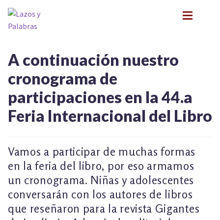
Ir
Ir
a
al
la
contenido
navegación
BIOGRAFÍA
BIOGRAFÍA
A continuación nuestro
PRESENTACIONES
PRESENTACIONES
cronograma de
FORMACIÓN
FORMACIÓN
Expan
participaciones en la 44.a
NOVEDADES
NOVEDADES
CONTACTO
CONTACTO
Feria Internacional del Libro
EN LOS MEDIOS
EN LOS MEDIOS
LITERATURA INFANTIL Y JUVENIL
LITERATURA INFANTIL Y JUVENIL
Expan
Vamos a participar de muchas formas
PSICOANÁLISIS Y LITERATURA INFANTIL
PSICOANÁLISIS Y LITERATURA INFANTIL
Expan
en la feria del libro, por eso armamos
INFANCIA Y VÍNCULOS
INFANCIA Y VÍNCULOS
Expan
un cronograma. Niñas y adolescentes
PODCASTS
PODCASTS
conversarán con los autores de libros
TALLER EXPLORACIONES LITERARIAS
Expan
TALLER EXPLORACIONES LITERARIAS
que reseñaron para la revista Gigantes