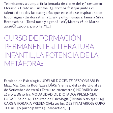
Te invitamos a compartir la jornada de cierre del 15° certamen
literario «Tirate un Cuento». Queremos festejar juntos el
talento de todas las categorías que este año se inspiraron con
la consigna «Un desastre natural» y el homenaje a Tamara Silva
Bernaschina. ¡Tomá nota y agendá! ✍️👇Martes 28 de Marzo,
2026🕒 15:00 a 17:30 hs📍[…]
CURSO DE FORMACIÓN
PERMANENTE «LITERATURA
INFANTIL, LA POTENCIA DE LA
METÀFORA».
Facultad de Psicología, UDELAR DOCENTE RESPONSABLE:
Mag. Ma. Cecilia Rodríguez DÍAS: Viernes, del 17 de Julio al 18
de Setiembre de 2026 (Total: 10 encuentros) HORARIO: de
16:30 a 18:30 hrs MODALIDAD DE DICTADO: PRESENCIAL
LUGAR: Salón 14- Facultad de Psicología (Tristán Narvaja 1674)
CARGA HORARIA PRESENCIAL: 20 hrs DESTINATARIOS: CUPO
TOTAL: 30 participantes (Compartido[…]