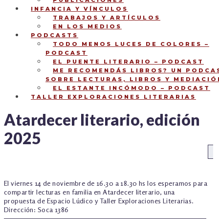
PUBLICACIONES
INFANCIA Y VÍNCULOS
TRABAJOS Y ARTÍCULOS
EN LOS MEDIOS
PODCASTS
TODO MENOS LUCES DE COLORES –
PODCAST
EL PUENTE LITERARIO – PODCAST
ME RECOMENDÁS LIBROS? UN PODCA
SOBRE LECTURAS, LIBROS Y MEDIACIÓ
EL ESTANTE INCÓMODO – PODCAST
TALLER EXPLORACIONES LITERARIAS
Atardecer literario, edición
2025
NAVEGACIÓN
An
DE
El viernes 14 de noviembre de 16.30 a 18.30 hs los esperamos para
ENTRADAS
compartir lecturas en familia en Atardecer literario, una
propuesta de Espacio Lúdico y Taller Exploraciones Literarias.
Dirección: Soca 1386