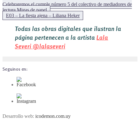
Celebraremos el cumple número 5 del colectivo de mediadores de
lectura Migas de papel
Siguiente:
E03 – La fiesta ajena – Liliana Heker
Todas las obras digitales que ilustran la
página pertenecen a la artista
Lala
Severi
@lalaseveri
Seguinos en:
Desarrollo web:
icodemon.com.uy