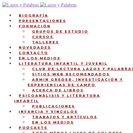
Ir
Ir
a
al
la
contenido
BIOGRAFÍA
navegación
PRESENTACIONES
FORMACIÓN
GRUPOS DE ESTUDIO
CURSOS
TALLERES
NOVEDADES
CONTACTO
EN LOS MEDIOS
LITERATURA INFANTIL Y JUVENIL
CLUB DE LECTURA LAZOS Y PALABRA
SITIOS WEB RECOMENDADOS
ARMIN GREDER, INVESTIGACIÓN Y
EXPERIENCIAS DE CAMPO
ACERCA DE LIBROS
PSICOANÁLISIS Y LITERATURA
INFANTIL
PUBLICACIONES
INFANCIA Y VÍNCULOS
TRABAJOS Y ARTÍCULOS
EN LOS MEDIOS
PODCASTS