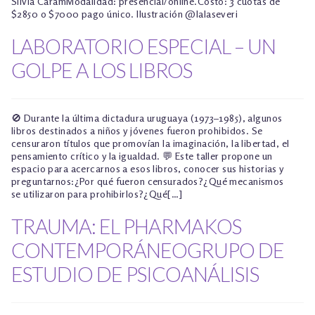
Silvia CaramModalidad: presencial/online.Costo: 3 cuotas de
$2850 o $7000 pago único. Ilustración @lalaseveri
LABORATORIO ESPECIAL – UN
GOLPE A LOS LIBROS
🚫 Durante la última dictadura uruguaya (1973–1985), algunos
libros destinados a niños y jóvenes fueron prohibidos. Se
censuraron títulos que promovían la imaginación, la libertad, el
pensamiento crítico y la igualdad. 💬 Este taller propone un
espacio para acercarnos a esos libros, conocer sus historias y
preguntarnos:¿Por qué fueron censurados?¿Qué mecanismos
se utilizaron para prohibirlos?¿Qué[…]
TRAUMA: EL PHARMAKOS
CONTEMPORÁNEOGRUPO DE
ESTUDIO DE PSICOANÁLISIS