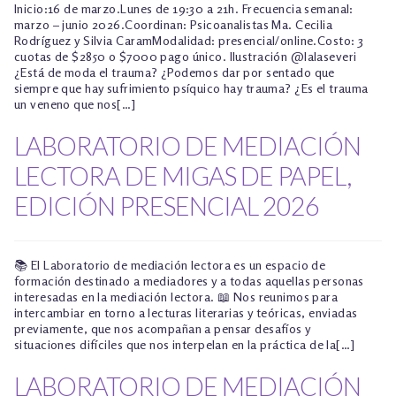
Inicio:16 de marzo.Lunes de 19:30 a 21h. Frecuencia semanal:
marzo – junio 2026.Coordinan: Psicoanalistas Ma. Cecilia
Rodríguez y Silvia CaramModalidad: presencial/online.Costo: 3
cuotas de $2850 o $7000 pago único. Ilustración @lalaseveri
¿Está de moda el trauma? ¿Podemos dar por sentado que
siempre que hay sufrimiento psíquico hay trauma? ¿Es el trauma
un veneno que nos[…]
LABORATORIO DE MEDIACIÓN
LECTORA DE MIGAS DE PAPEL,
EDICIÓN PRESENCIAL 2026
📚 El Laboratorio de mediación lectora es un espacio de
formación destinado a mediadores y a todas aquellas personas
interesadas en la mediación lectora. 📖 Nos reunimos para
intercambiar en torno a lecturas literarias y teóricas, enviadas
previamente, que nos acompañan a pensar desafíos y
situaciones difíciles que nos interpelan en la práctica de la[…]
LABORATORIO DE MEDIACIÓN