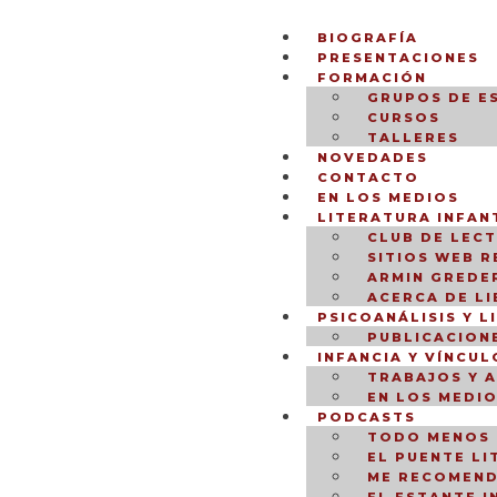
BIOGRAFÍA
PRESENTACIONES
FORMACIÓN
GRUPOS DE E
CURSOS
TALLERES
NOVEDADES
CONTACTO
EN LOS MEDIOS
LITERATURA INFANT
CLUB DE LEC
SITIOS WEB 
ARMIN GREDER
ACERCA DE L
PSICOANÁLISIS Y L
PUBLICACION
INFANCIA Y VÍNCUL
TRABAJOS Y 
EN LOS MEDI
PODCASTS
TODO MENOS 
EL PUENTE LI
ME RECOMEND