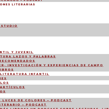
INCÓMODO – PODCAST
ONES LITERARIAS
ESTUDIO
NTIL Y JUVENIL
CTURA LAZOS Y PALABRAS
 RECOMENDADOS
R, INVESTIGACIÓN Y EXPERIENCIAS DE CAMPO
LIBROS
 LITERATURA INFANTIL
NES
ULOS
 ARTÍCULOS
IOS
 LUCES DE COLORES – PODCAST
LITERARIO – PODCAST