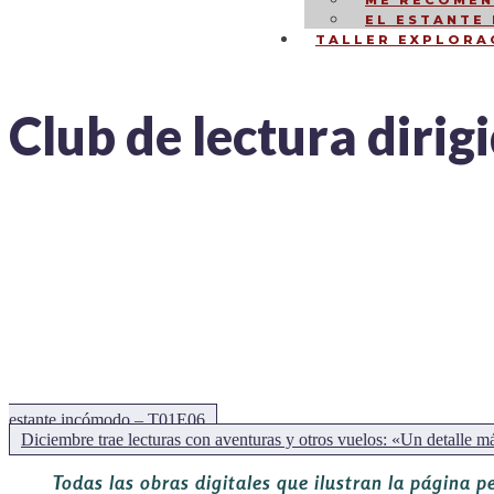
ME RECOMEN
EL ESTANTE
TALLER EXPLORA
Club de lectura dirig
NAVEGACIÓN
DE
ENTRADAS
estante incómodo – T01E06
Siguiente:
Diciembre trae lecturas con aventuras y otros vuelos: «Un detalle má
Todas las obras digitales que ilustran la página p