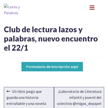
Ir
Ir
a
al
la
contenido
navegación
BIOGRAFÍA
BIOGRAFÍA
Club de lectura lazos y
PRESENTACIONES
PRESENTACIONES
palabras, nuevo encuentro
FORMACIÓN
FORMACIÓN
Expan
el 22/1
NOVEDADES
NOVEDADES
CONTACTO
CONTACTO
EN LOS MEDIOS
EN LOS MEDIOS
Formulario de inscripción aquí
LITERATURA INFANTIL Y JUVENIL
LITERATURA INFANTIL Y JUVENIL
Expan
PSICOANÁLISIS Y LITERATURA INFANTIL
PSICOANÁLISIS Y LITERATURA INFANTIL
Expan
INFANCIA Y VÍNCULOS
INFANCIA Y VÍNCULOS
Expan
PODCASTS
NAVEGACIÓN
Anterior:
Siguiente:
Un libro juego que
¡Laboratorio de Literatura
PODCASTS
TALLER EXPLORACIONES LITERARIAS
Expan
DE
guarda una historia
infantil y juvenil del
TALLER EXPLORACIONES LITERARIAS
entrañable y una novela
colectivo @migas_depapel
ENTRADAS