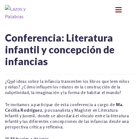
Ir
Ir
a
al
la
contenido
navegación
BIOGRAFÍA
BIOGRAFÍA
Conferencia: Literatura
PRESENTACIONES
PRESENTACIONES
infantil y concepción de
FORMACIÓN
FORMACIÓN
Expan
infancias
NOVEDADES
NOVEDADES
CONTACTO
CONTACTO
EN LOS MEDIOS
EN LOS MEDIOS
¿Qué ideas sobre la infancia transmiten los libros que leen niños
LITERATURA INFANTIL Y JUVENIL
LITERATURA INFANTIL Y JUVENIL
y niñas? ¿Cómo influyen los relatos en la construcción de la
Expan
subjetividad, la imaginación y la forma de habitar el mundo?
PSICOANÁLISIS Y LITERATURA INFANTIL
PSICOANÁLISIS Y LITERATURA INFANTIL
Expan
INFANCIA Y VÍNCULOS
Te invitamos a participar de esta conferencia a cargo de
Ma.
INFANCIA Y VÍNCULOS
Cecilia Rodríguez
, psicoanalista y Magíster en Literatura
Expan
PODCASTS
Infantil y Juvenil, donde se abordará el vínculo entre la literatura
PODCASTS
infantil y las diferentes concepciones de las infancias desde una
TALLER EXPLORACIONES LITERARIAS
Expan
perspectiva crítica y reflexiva.
TALLER EXPLORACIONES LITERARIAS
📅 Miércoles 3 de junio