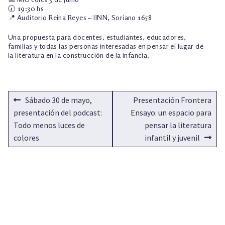
🕢 19:30 hs
📍 Auditorio Reina Reyes – IINN, Soriano 1658
Una propuesta para docentes, estudiantes, educadores,
familias y todas las personas interesadas en pensar el lugar de
la literatura en la construcción de la infancia.
NAVEGACIÓN
Anterior:
Siguiente:
Sábado 30 de mayo,
Presentación Frontera
DE
presentación del podcast:
Ensayo: un espacio para
Todo menos luces de
pensar la literatura
ENTRADAS
colores
infantil y juvenil