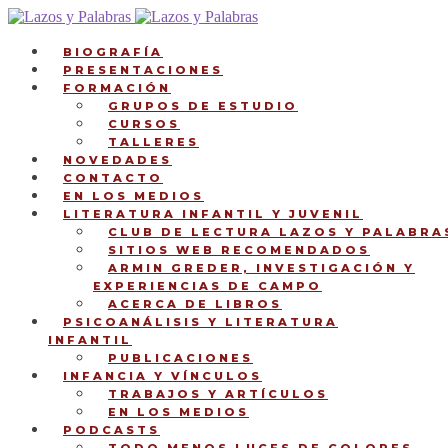
Ir
Ir
a
al
la
contenido
BIOGRAFÍA
navegación
PRESENTACIONES
FORMACIÓN
GRUPOS DE ESTUDIO
CURSOS
TALLERES
NOVEDADES
CONTACTO
EN LOS MEDIOS
LITERATURA INFANTIL Y JUVENIL
CLUB DE LECTURA LAZOS Y PALABRA
SITIOS WEB RECOMENDADOS
ARMIN GREDER, INVESTIGACIÓN Y
EXPERIENCIAS DE CAMPO
ACERCA DE LIBROS
PSICOANÁLISIS Y LITERATURA
INFANTIL
PUBLICACIONES
INFANCIA Y VÍNCULOS
TRABAJOS Y ARTÍCULOS
EN LOS MEDIOS
PODCASTS