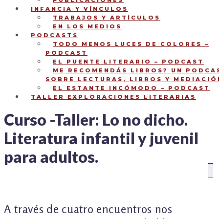
PUBLICACIONES
INFANCIA Y VÍNCULOS
TRABAJOS Y ARTÍCULOS
EN LOS MEDIOS
PODCASTS
TODO MENOS LUCES DE COLORES –
PODCAST
EL PUENTE LITERARIO – PODCAST
ME RECOMENDÁS LIBROS? UN PODCA
SOBRE LECTURAS, LIBROS Y MEDIACIÓ
EL ESTANTE INCÓMODO – PODCAST
TALLER EXPLORACIONES LITERARIAS
Curso -Taller: Lo no dicho.
Literatura infantil y juvenil
para adultos.
NAVEGACIÓN
An
DE
ENTRADAS
A través de cuatro encuentros nos