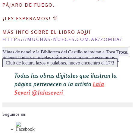
PÁJARO DE FUEGO.
¡LES ESPERAMOS! 💜
MÁS INFO SOBRE EL LIBRO AQUÍ
HTTPS://MUCHAS-NUECES.COM.AR/ZOMBA/
Migas de papel y la Biblioteca del Castillo te invitan a Toca Troca.
Si tenes cómics o novelas gráficas para trocar, te esperamos.
Siguiente:
Club de lectura lazos y palabras, nuevo encuentro el 17/3
Todas las obras digitales que ilustran la
página pertenecen a la artista
Lala
Severi
@lalaseveri
Seguinos en: