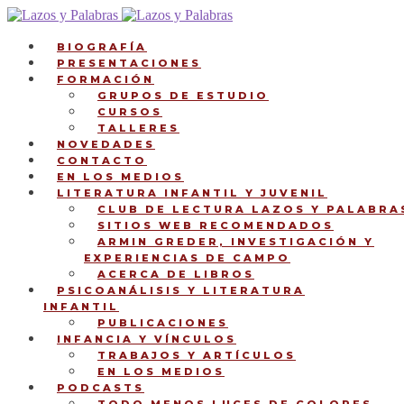
Ir
Ir
a
al
la
contenido
BIOGRAFÍA
navegación
PRESENTACIONES
FORMACIÓN
GRUPOS DE ESTUDIO
CURSOS
TALLERES
NOVEDADES
CONTACTO
EN LOS MEDIOS
LITERATURA INFANTIL Y JUVENIL
CLUB DE LECTURA LAZOS Y PALABRA
SITIOS WEB RECOMENDADOS
ARMIN GREDER, INVESTIGACIÓN Y
EXPERIENCIAS DE CAMPO
ACERCA DE LIBROS
PSICOANÁLISIS Y LITERATURA
INFANTIL
PUBLICACIONES
INFANCIA Y VÍNCULOS
TRABAJOS Y ARTÍCULOS
EN LOS MEDIOS
PODCASTS