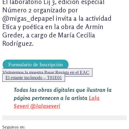
El laboratorio Lij 3, edición especial
DE
Número 2 organizado por
ENTRADAS
@migas_depapel invita a la actividad
Etica y poética en la obra de Armin
Greder, a cargo de María Cecilia
Rodríguez.
Formulario de Inscripción
Visitaremos la muestra Pasar Revista en el EAC
Siguiente:
El estante incómodo – T01E01
Todas las obras digitales que ilustran la
página pertenecen a la artista
Lala
Severi
@lalaseveri
Seguinos en: