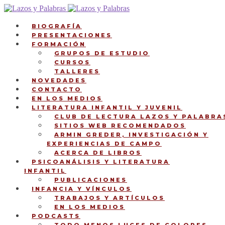
Ir
Ir
a
al
la
contenido
BIOGRAFÍA
navegación
PRESENTACIONES
FORMACIÓN
GRUPOS DE ESTUDIO
CURSOS
TALLERES
NOVEDADES
CONTACTO
EN LOS MEDIOS
LITERATURA INFANTIL Y JUVENIL
CLUB DE LECTURA LAZOS Y PALABRA
SITIOS WEB RECOMENDADOS
ARMIN GREDER, INVESTIGACIÓN Y
EXPERIENCIAS DE CAMPO
ACERCA DE LIBROS
PSICOANÁLISIS Y LITERATURA
INFANTIL
PUBLICACIONES
INFANCIA Y VÍNCULOS
TRABAJOS Y ARTÍCULOS
EN LOS MEDIOS
PODCASTS