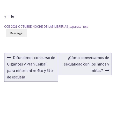
+ info:
CCE-2021-OCTUBRE-NOCHE-DE-LAS-LIBRERIAS_separata_issu
Descarga
NAVEGACIÓN
Anterior:
Siguiente:
Difundimos consurso de
¿Cómo conversamos de
DE
Gigantes y Plan Ceibal
sexualidad con los niños y
para niños entre 4to y 6to
niñas?
ENTRADAS
de escuela