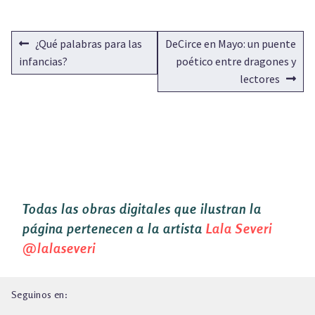
NAVEGACIÓN
Anterior:
Siguiente:
¿Qué palabras para las
DeCirce en Mayo: un puente
DE
infancias?
poético entre dragones y
lectores
ENTRADAS
Todas las obras digitales que ilustran la
página pertenecen a la artista
Lala Severi
@lalaseveri
Seguinos en: