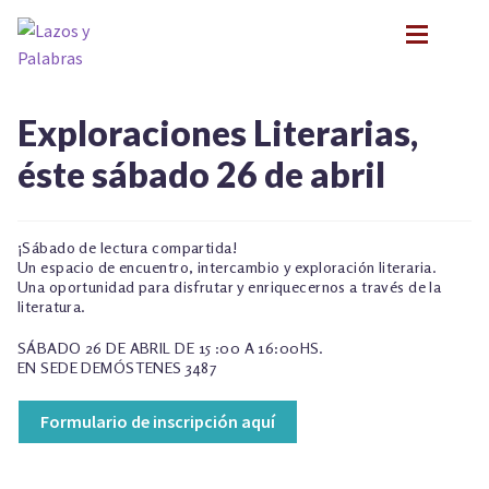
Ir
Ir
a
al
la
contenido
navegación
BIOGRAFÍA
BIOGRAFÍA
Exploraciones Literarias,
PRESENTACIONES
PRESENTACIONES
éste sábado 26 de abril
FORMACIÓN
FORMACIÓN
Expan
NOVEDADES
NOVEDADES
CONTACTO
CONTACTO
¡Sábado de lectura compartida!
Un espacio de encuentro, intercambio y exploración literaria.
EN LOS MEDIOS
EN LOS MEDIOS
Una oportunidad para disfrutar y enriquecernos a través de la
LITERATURA INFANTIL Y JUVENIL
LITERATURA INFANTIL Y JUVENIL
literatura.
Expan
PSICOANÁLISIS Y LITERATURA INFANTIL
PSICOANÁLISIS Y LITERATURA INFANTIL
SÁBADO 26 DE ABRIL DE 15 :00 A 16:00HS.
Expan
INFANCIA Y VÍNCULOS
EN SEDE DEMÓSTENES 3487
INFANCIA Y VÍNCULOS
Expan
PODCASTS
PODCASTS
Formulario de inscripción aquí
TALLER EXPLORACIONES LITERARIAS
Expan
TALLER EXPLORACIONES LITERARIAS