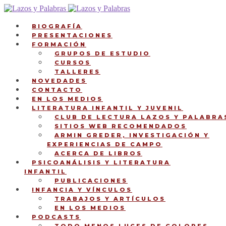
Ir
Ir
a
al
la
contenido
BIOGRAFÍA
navegación
PRESENTACIONES
FORMACIÓN
GRUPOS DE ESTUDIO
CURSOS
TALLERES
NOVEDADES
CONTACTO
EN LOS MEDIOS
LITERATURA INFANTIL Y JUVENIL
CLUB DE LECTURA LAZOS Y PALABRA
SITIOS WEB RECOMENDADOS
ARMIN GREDER, INVESTIGACIÓN Y
EXPERIENCIAS DE CAMPO
ACERCA DE LIBROS
PSICOANÁLISIS Y LITERATURA
INFANTIL
PUBLICACIONES
INFANCIA Y VÍNCULOS
TRABAJOS Y ARTÍCULOS
EN LOS MEDIOS
PODCASTS