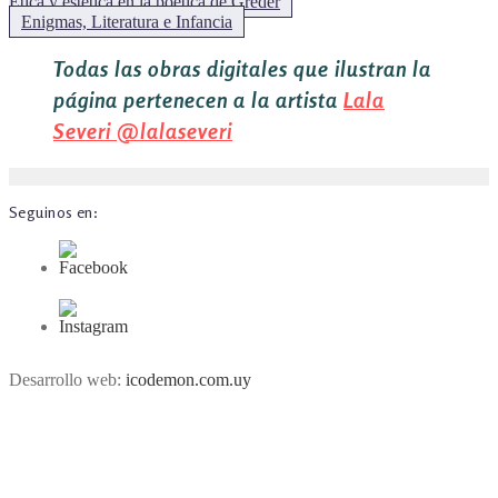
Ética y estética en la poética de Greder
Siguiente:
Enigmas, Literatura e Infancia
Todas las obras digitales que ilustran la
página pertenecen a la artista
Lala
Severi
@lalaseveri
Seguinos en:
Desarrollo web:
icodemon.com.uy