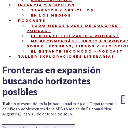
PUBLICACIONES
INFANCIA Y VÍNCULOS
TRABAJOS Y ARTÍCULOS
EN LOS MEDIOS
PODCASTS
TODO MENOS LUCES DE COLORES –
PODCAST
EL PUENTE LITERARIO – PODCAST
ME RECOMENDÁS LIBROS? UN PODCA
SOBRE LECTURAS, LIBROS Y MEDIACIÓ
EL ESTANTE INCÓMODO – PODCAST
TALLER EXPLORACIONES LITERARIAS
Fronteras en expansión
buscando horizontes
posibles
NAVEGACIÓN
An
Trabajo presentado en la Jornada anual 2019 del Departamento
de niños y adolescentes de la APA (Asociación Psicoanalítica
DE
Argentina), 25 y 26 de octubre de 2019.
ENTRADAS