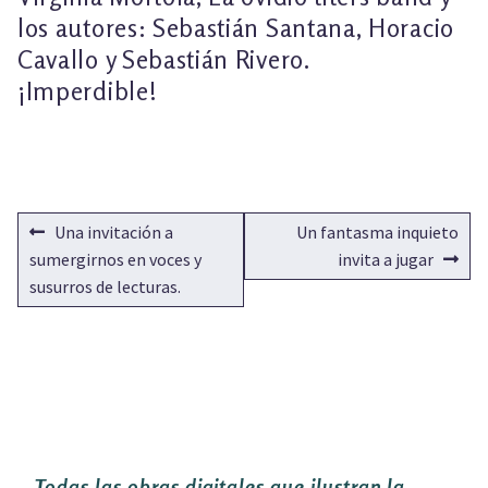
los autores: Sebastián Santana, Horacio
Cavallo y Sebastián Rivero.
¡Imperdible!
NAVEGACIÓN
Anterior:
Siguiente:
Una invitación a
Un fantasma inquieto
DE
sumergirnos en voces y
invita a jugar
susurros de lecturas.
ENTRADAS
Todas las obras digitales que ilustran la