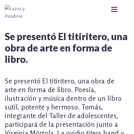
Ir
Ir
a
al
la
contenido
navegación
BIOGRAFÍA
BIOGRAFÍA
Se presentó El titiritero, una
PRESENTACIONES
PRESENTACIONES
obra de arte en forma de
FORMACIÓN
FORMACIÓN
Expan
libro.
NOVEDADES
NOVEDADES
CONTACTO
CONTACTO
EN LOS MEDIOS
EN LOS MEDIOS
Se presentó El titiritero, una obra de
LITERATURA INFANTIL Y JUVENIL
LITERATURA INFANTIL Y JUVENIL
Expan
arte en forma de libro. Poesía,
PSICOANÁLISIS Y LITERATURA INFANTIL
PSICOANÁLISIS Y LITERATURA INFANTIL
ilustración y música dentro de un libro
Expan
INFANCIA Y VÍNCULOS
INFANCIA Y VÍNCULOS
sutil, potente y hermoso. Tomás,
Expan
PODCASTS
integrante del Taller de adolescentes,
PODCASTS
TALLER EXPLORACIONES LITERARIAS
Expan
participará de la presentación junto a
TALLER EXPLORACIONES LITERARIAS
Virginia Mórtola, La ovidio titers band y