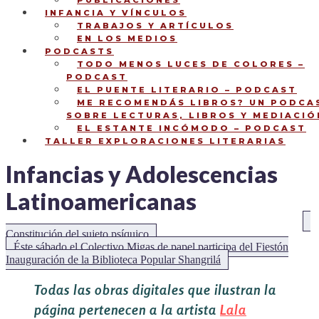
PUBLICACIONES
INFANCIA Y VÍNCULOS
TRABAJOS Y ARTÍCULOS
EN LOS MEDIOS
PODCASTS
TODO MENOS LUCES DE COLORES –
PODCAST
EL PUENTE LITERARIO – PODCAST
ME RECOMENDÁS LIBROS? UN PODCA
SOBRE LECTURAS, LIBROS Y MEDIACIÓ
EL ESTANTE INCÓMODO – PODCAST
TALLER EXPLORACIONES LITERARIAS
Infancias y Adolescencias
Latinoamericanas
NAVEGACIÓN
An
Constitución del sujeto psíquico
DE
Siguiente:
Éste sábado el Colectivo Migas de papel participa del Fiestón
Inauguración de la Biblioteca Popular Shangrilá
ENTRADAS
Todas las obras digitales que ilustran la
página pertenecen a la artista
Lala