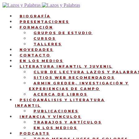
Ir
Ir
a
al
la
contenido
BIOGRAFÍA
navegación
PRESENTACIONES
FORMACIÓN
GRUPOS DE ESTUDIO
CURSOS
TALLERES
NOVEDADES
CONTACTO
EN LOS MEDIOS
LITERATURA INFANTIL Y JUVENIL
CLUB DE LECTURA LAZOS Y PALABRA
SITIOS WEB RECOMENDADOS
ARMIN GREDER, INVESTIGACIÓN Y
EXPERIENCIAS DE CAMPO
ACERCA DE LIBROS
PSICOANÁLISIS Y LITERATURA
INFANTIL
PUBLICACIONES
INFANCIA Y VÍNCULOS
TRABAJOS Y ARTÍCULOS
EN LOS MEDIOS
PODCASTS