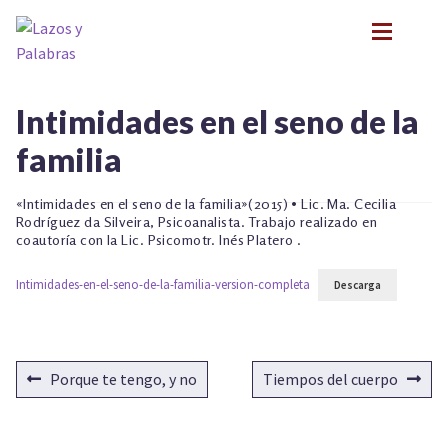
Ir
Ir
a
al
la
contenido
navegación
BIOGRAFÍA
BIOGRAFÍA
Intimidades en el seno de la
PRESENTACIONES
PRESENTACIONES
familia
FORMACIÓN
FORMACIÓN
Expan
NOVEDADES
NOVEDADES
«Intimidades en el seno de la familia»(2015) • Lic. Ma. Cecilia
CONTACTO
Rodríguez da Silveira, Psicoanalista. Trabajo realizado en
CONTACTO
coautoría con la Lic. Psicomotr. Inés Platero .
EN LOS MEDIOS
EN LOS MEDIOS
LITERATURA INFANTIL Y JUVENIL
LITERATURA INFANTIL Y JUVENIL
Intimidades-en-el-seno-de-la-familia-version-completa
Descarga
Expan
PSICOANÁLISIS Y LITERATURA INFANTIL
PSICOANÁLISIS Y LITERATURA INFANTIL
Expan
INFANCIA Y VÍNCULOS
INFANCIA Y VÍNCULOS
Expan
PODCASTS
NAVEGACIÓN
Anterior:
Siguiente:
Porque te tengo, y no
Tiempos del cuerpo
PODCASTS
TALLER EXPLORACIONES LITERARIAS
Expan
DE
TALLER EXPLORACIONES LITERARIAS
ENTRADAS