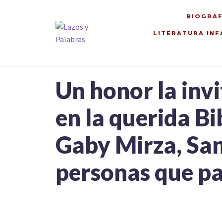
BIOGRAF
LITERATURA INF
Ir
Ir
a
al
la
contenido
navegación
Un honor la inv
en la querida Bib
Gaby Mirza, San
personas que par