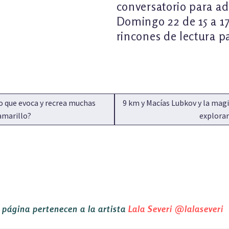
conversatorio para ad
Domingo 22 de 15 a 1
rincones de lectura p
Siguiente:
o que evoca y recrea muchas
9 km y Macías Lubkov y la magia 
 amarillo?
explorar
a página pertenecen a la artista
Lala Severi
@lalaseveri