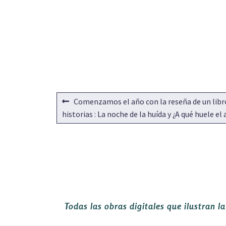
NAVEGACIÓN
Anterior:
Comenzamos el año con la reseña de un libr
DE
historias : La noche de la huída y ¿A qué huele el
ENTRADAS
Todas las obras digitales que ilustran l