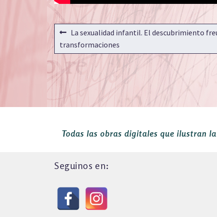
NAVEGACIÓN
Anterior:
La sexualidad infantil. El descubrimiento fre
DE
transformaciones
ENTRADAS
Todas las obras digitales que ilustran l
Seguinos en: