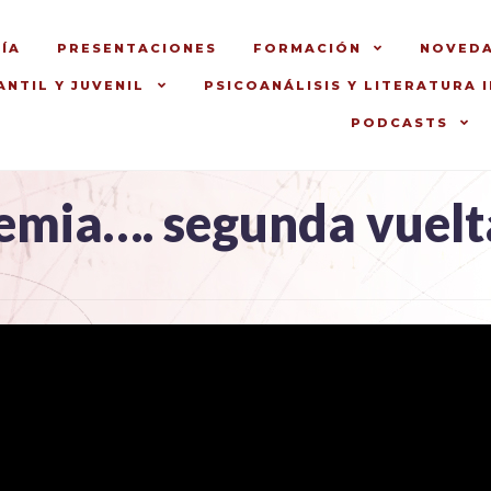
ÍA
PRESENTACIONES
FORMACIÓN
NOVED
ANTIL Y JUVENIL
PSICOANÁLISIS Y LITERATURA 
PODCASTS
emia…. segunda vuelt