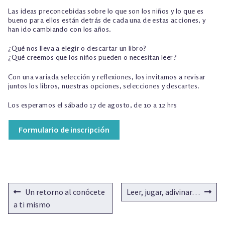
Las ideas preconcebidas sobre lo que son los niños y lo que es
bueno para ellos están detrás de cada una de estas acciones, y
han ido cambiando con los años.
¿Qué nos lleva a elegir o descartar un libro?
¿Qué creemos que los niños pueden o necesitan leer?
Con una variada selección y reflexiones, los invitamos a revisar
juntos los libros, nuestras opciones, selecciones y descartes.
Los esperamos el sábado 17 de agosto, de 10 a 12 hrs
Formulario de inscripción
NAVEGACIÓN
Anterior:
Siguiente:
Un retorno al conócete
Leer, jugar, adivinar…
DE
a ti mismo