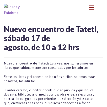
Ir
Ir
a
al
la
contenido
navegación
BIOGRAFÍA
BIOGRAFÍA
Nuevo encuentro de Tateti,
PRESENTACIONES
PRESENTACIONES
sábado 17 de
FORMACIÓN
FORMACIÓN
Expan
agosto, de 10 a 12 hrs
NOVEDADES
NOVEDADES
CONTACTO
CONTACTO
EN LOS MEDIOS
EN LOS MEDIOS
Nuevo encuentro de Tateti:
Esta vez, nos sumergimos en
LITERATURA INFANTIL Y JUVENIL
LITERATURA INFANTIL Y JUVENIL
libros que habitualmente son censurados por los adultos.
Expan
PSICOANÁLISIS Y LITERATURA INFANTIL
PSICOANÁLISIS Y LITERATURA INFANTIL
Entre los libros y el acceso de los niños a ellos, solemos estar
Expan
INFANCIA Y VÍNCULOS
nosotros, los adultos.
INFANCIA Y VÍNCULOS
Expan
PODCASTS
El autor escribe; el editor decide qué se publica y qué no; el
PODCASTS
TALLER EXPLORACIONES LITERARIAS
Expan
docente, bibliotecario, mediador o padre elige, selecciona y
acerca libros, guiados por criterios de selección y descarte
TALLER EXPLORACIONES LITERARIAS
que, en muchas ocasiones, ni siquiera conocemos a fondo.