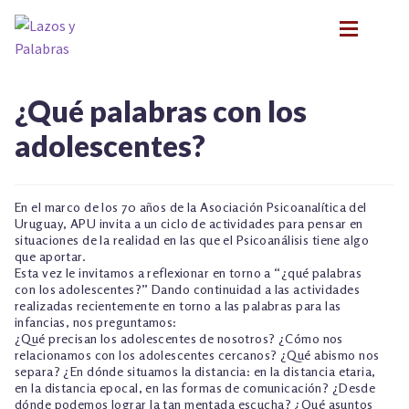
Ir
Ir
a
al
la
contenido
navegación
BIOGRAFÍA
BIOGRAFÍA
¿Qué palabras con los
PRESENTACIONES
PRESENTACIONES
adolescentes?
FORMACIÓN
FORMACIÓN
NOVEDADES
NOVEDADES
CONTACTO
CONTACTO
En el marco de los 70 años de la Asociación Psicoanalítica del
Uruguay, APU invita a un ciclo de actividades para pensar en
EN LOS MEDIOS
EN LOS MEDIOS
situaciones de la realidad en las que el Psicoanálisis tiene algo
LITERATURA INFANTIL Y JUVENIL
LITERATURA INFANTIL Y JUVENIL
que aportar.
Esta vez le invitamos a reflexionar en torno a “¿qué palabras
PSICOANÁLISIS Y LITERATURA INFANTIL
PSICOANÁLISIS Y LITERATURA INFANTIL
con los adolescentes?” Dando continuidad a las actividades
INFANCIA Y VÍNCULOS
realizadas recientemente en torno a las palabras para las
INFANCIA Y VÍNCULOS
infancias, nos preguntamos:
PODCASTS
¿Qué precisan los adolescentes de nosotros? ¿Cómo nos
PODCASTS
relacionamos con los adolescentes cercanos? ¿Qué abismo nos
TALLER EXPLORACIONES LITERARIAS
separa? ¿En dónde situamos la distancia: en la distancia etaria,
TALLER EXPLORACIONES LITERARIAS
en la distancia epocal, en las formas de comunicación? ¿Desde
dónde podemos lograr la tan mentada escucha? ¿Qué asuntos