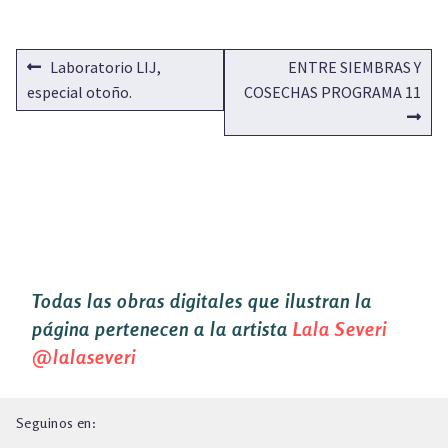
NAVEGACIÓN
Anterior:
Siguiente:
Laboratorio LIJ,
ENTRE SIEMBRAS Y
DE
especial otoño.
COSECHAS PROGRAMA 11
ENTRADAS
Todas las obras digitales que ilustran la
página pertenecen a la artista
Lala Severi
@lalaseveri
Seguinos en: