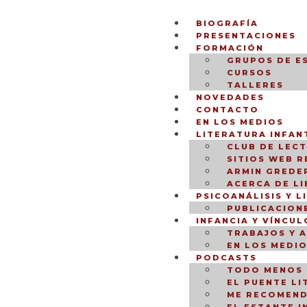
BIOGRAFÍA
PRESENTACIONES
FORMACIÓN
GRUPOS DE E
CURSOS
TALLERES
NOVEDADES
CONTACTO
EN LOS MEDIOS
LITERATURA INFANT
CLUB DE LEC
SITIOS WEB 
ARMIN GREDER
ACERCA DE L
PSICOANÁLISIS Y L
PUBLICACION
INFANCIA Y VÍNCUL
TRABAJOS Y 
EN LOS MEDI
PODCASTS
TODO MENOS 
EL PUENTE LI
ME RECOMEND