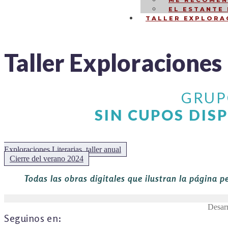
ME RECOMEN
EL ESTANTE
TALLER EXPLORA
Taller Exploraciones 
NAVEGACIÓN
GRUP
DE
SIN CUPOS DIS
ENTRADAS
Exploraciones Literarias, taller anual
Siguiente:
Cierre del verano 2024
Todas las obras digitales que ilustran la página p
Desar
Seguinos en: