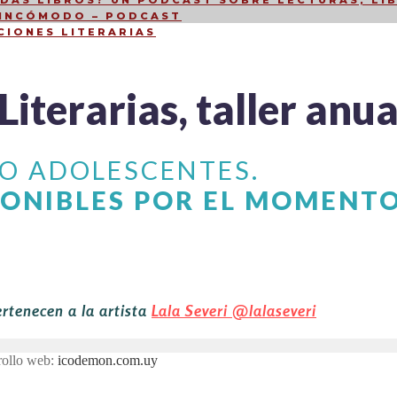
DÁS LIBROS? UN PODCAST SOBRE LECTURAS, LIB
 INCÓMODO – PODCAST
CIONES LITERARIAS
Literarias, taller anua
O ADOLESCENTES.
PONIBLES POR EL MOMENT
ertenecen a la artista
Lala Severi
@lalaseveri
rollo web:
icodemon.com.uy