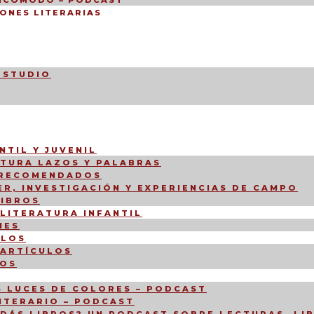
INCÓMODO – PODCAST
ONES LITERARIAS
ESTUDIO
NTIL Y JUVENIL
CTURA LAZOS Y PALABRAS
 RECOMENDADOS
R, INVESTIGACIÓN Y EXPERIENCIAS DE CAMPO
LIBROS
 LITERATURA INFANTIL
NES
ULOS
 ARTÍCULOS
IOS
 LUCES DE COLORES – PODCAST
LITERARIO – PODCAST