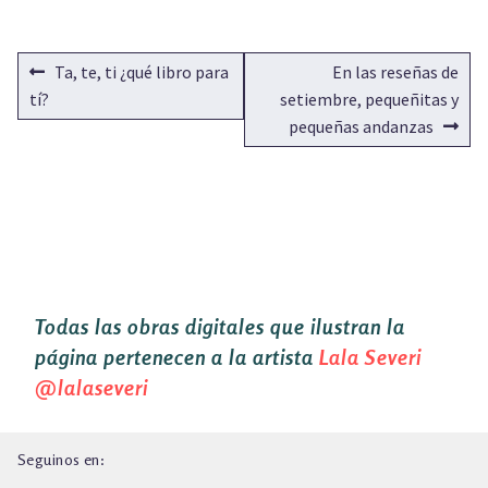
NAVEGACIÓN
Anterior:
Siguiente:
Ta, te, ti ¿qué libro para
En las reseñas de
DE
tí?
setiembre, pequeñitas y
pequeñas andanzas
ENTRADAS
Todas las obras digitales que ilustran la
página pertenecen a la artista
Lala Severi
@lalaseveri
Seguinos en: