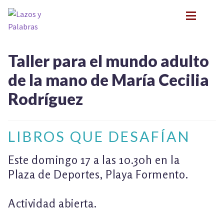
Ir
Ir
a
al
la
contenido
navegación
BIOGRAFÍA
BIOGRAFÍA
Taller para el mundo adulto
PRESENTACIONES
PRESENTACIONES
de la mano de María Cecilia
FORMACIÓN
FORMACIÓN
Rodríguez
NOVEDADES
NOVEDADES
CONTACTO
CONTACTO
EN LOS MEDIOS
EN LOS MEDIOS
LIBROS QUE DESAFÍAN
LITERATURA INFANTIL Y JUVENIL
LITERATURA INFANTIL Y JUVENIL
PSICOANÁLISIS Y LITERATURA INFANTIL
PSICOANÁLISIS Y LITERATURA INFANTIL
Este domingo 17 a las 10.30h en la
INFANCIA Y VÍNCULOS
Plaza de Deportes, Playa Formento.
INFANCIA Y VÍNCULOS
PODCASTS
PODCASTS
TALLER EXPLORACIONES LITERARIAS
Actividad abierta.
TALLER EXPLORACIONES LITERARIAS