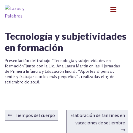
Ir
Ir
a
al
la
contenido
navegación
BIOGRAFÍA
BIOGRAFÍA
Tecnología y subjetividades
PRESENTACIONES
PRESENTACIONES
en formación
FORMACIÓN
FORMACIÓN
Expan
NOVEDADES
NOVEDADES
Presentación del trabajo “Tecnología y subjetividades en
CONTACTO
formación”junto con la Lic. Ana Laura Martin en las II Jornadas
CONTACTO
de Primera Infancia y Educación Inicial. “Aportes al pensar,
EN LOS MEDIOS
EN LOS MEDIOS
sentir y trabajar con los más pequeños”, realizadas el 15 de
LITERATURA INFANTIL Y JUVENIL
setiembre de 2018.
LITERATURA INFANTIL Y JUVENIL
Expan
PSICOANÁLISIS Y LITERATURA INFANTIL
PSICOANÁLISIS Y LITERATURA INFANTIL
Expan
INFANCIA Y VÍNCULOS
INFANCIA Y VÍNCULOS
Expan
PODCASTS
NAVEGACIÓN
PODCASTS
Anterior:
Siguiente:
Tiempos del cuerpo
Elaboración de fanzines en
TALLER EXPLORACIONES LITERARIAS
Expan
DE
vacaciones de setiembre
TALLER EXPLORACIONES LITERARIAS