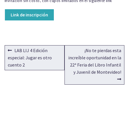
Invitación sin costo, con cupos limitados en el siguiente link
Link de inscripción
NAVEGACIÓN
Anterior:
Siguiente:
LAB LIJ 4 Edición
¡No te pierdas esta
DE
especial: Jugar es otro
increíble oportunidad en la
cuento 2
22ª Feria del Libro Infantil
ENTRADAS
y Juvenil de Montevideo!