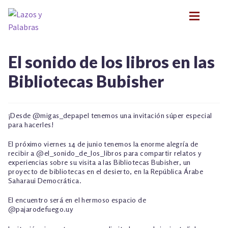
Ir
Ir
a
al
la
contenido
navegación
BIOGRAFÍA
BIOGRAFÍA
El sonido de los libros en las
PRESENTACIONES
PRESENTACIONES
Bibliotecas Bubisher
FORMACIÓN
FORMACIÓN
Expan
NOVEDADES
NOVEDADES
CONTACTO
CONTACTO
¡Desde @migas_depapel tenemos una invitación súper especial
para hacerles!
EN LOS MEDIOS
EN LOS MEDIOS
LITERATURA INFANTIL Y JUVENIL
LITERATURA INFANTIL Y JUVENIL
El próximo viernes 14 de junio tenemos la enorme alegría de
Expan
recibir a @el_sonido_de_los_libros para compartir relatos y
PSICOANÁLISIS Y LITERATURA INFANTIL
PSICOANÁLISIS Y LITERATURA INFANTIL
experiencias sobre su visita a las Bibliotecas Bubisher, un
Expan
INFANCIA Y VÍNCULOS
proyecto de bibliotecas en el desierto, en la República Árabe
INFANCIA Y VÍNCULOS
Saharaui Democrática.
Expan
PODCASTS
PODCASTS
TALLER EXPLORACIONES LITERARIAS
Expan
El encuentro será en el hermoso espacio de
@pajarodefuego.uy
TALLER EXPLORACIONES LITERARIAS