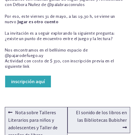
con Débora Nuñez de @palabrasconrulos
Por eso, este viernes 31 de mayo, a las 19.30 h, se viene un
nuevo
Jugar es otro cuento
La invitación es a seguir explorando la siguiente pregunta:
¿existe un punto de encuentro entre el juego y la lectura?
Nos encontramos en el bellísimo espacio de
@pajarodefuego.uy
Actividad con costo de $ 350, con inscripción previa en el
siguiente link
inscripción aquí
NAVEGACIÓN
Anterior:
Siguiente:
Nota sobre Talleres
El sonido de los libros en
DE
Literarios para niños y
las Bibliotecas Bubisher
adolescentes y Taller de
ENTRADAS