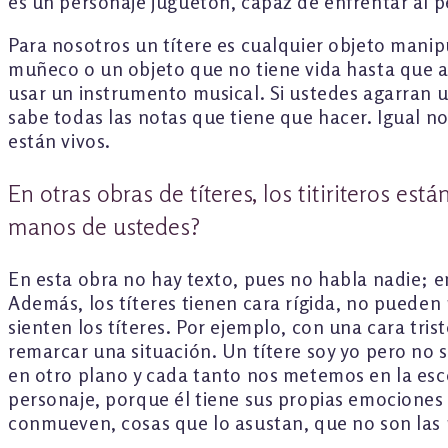
es un personaje juguetón, capaz de enfrentar al p
Para nosotros un títere es cualquier objeto manip
muñeco o un objeto que no tiene vida hasta que al
usar un instrumento musical. Si ustedes agarran un
sabe todas las notas que tiene que hacer. Igual n
están vivos.
En otras obras de títeres, los titiriteros es
manos de ustedes?
En esta obra no hay texto, pues no habla nadie; 
Además, los títeres tienen cara rígida, no puede
sienten los títeres. Por ejemplo, con una cara tris
remarcar una situación. Un títere soy yo pero no so
en otro plano y cada tanto nos metemos en la esc
personaje, porque él tiene sus propias emociones 
conmueven, cosas que lo asustan, que no son las