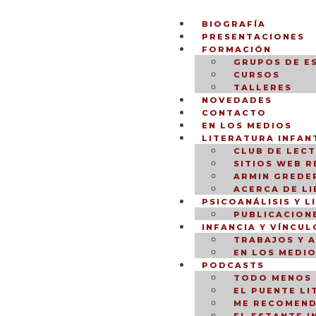
BIOGRAFÍA
PRESENTACIONES
FORMACIÓN
GRUPOS DE E
CURSOS
TALLERES
NOVEDADES
CONTACTO
EN LOS MEDIOS
LITERATURA INFANT
CLUB DE LEC
SITIOS WEB 
ARMIN GREDER
ACERCA DE L
PSICOANÁLISIS Y L
PUBLICACION
INFANCIA Y VÍNCUL
TRABAJOS Y 
EN LOS MEDI
PODCASTS
TODO MENOS 
EL PUENTE LI
ME RECOMEND