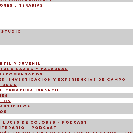
INCÓMODO – PODCAST
ONES LITERARIAS
ESTUDIO
NTIL Y JUVENIL
CTURA LAZOS Y PALABRAS
 RECOMENDADOS
R, INVESTIGACIÓN Y EXPERIENCIAS DE CAMPO
LIBROS
 LITERATURA INFANTIL
NES
ULOS
 ARTÍCULOS
IOS
 LUCES DE COLORES – PODCAST
LITERARIO – PODCAST