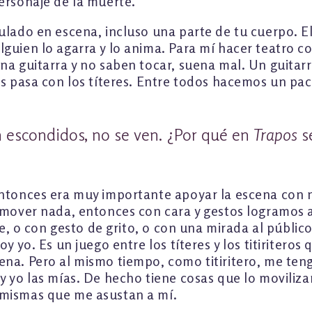
ersonaje de la muerte.
ulado en escena, incluso una parte de tu cuerpo. El
guien lo agarra y lo anima. Para mí hacer teatro c
a guitarra y no saben tocar, suena mal. Un guitarris
os pasa con los títeres. Entre todos hacemos un pa
tán escondidos, no se ven. ¿Por qué en
Trapos
se
entonces era muy importante apoyar la escena con n
n mover nada, entonces con cara y gestos logramos 
te, o con gesto de grito, o con una mirada al públic
y yo. Es un juego entre los títeres y los titiriteros
ena. Pero al mismo tiempo, como titiritero, me ten
y yo las mías. De hecho tiene cosas que lo moviliza
 mismas que me asustan a mí.