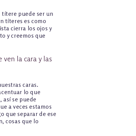
 títere puede ser un
on títeres es como
ta cierra los ojos y
cto y creemos que
 ven la cara y las
uestras caras.
acentuar lo que
o, así se puede
 que a veces estamos
go que separar de ese
n, cosas que lo