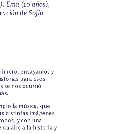
s), Ema (10 años),
oración de Sofía
primero, ensayamos y
istorias para esos
s se nos ocurrió
más.
mplo la música, que
as distintas imágenes
 todos, y con una
a aire a la historia y