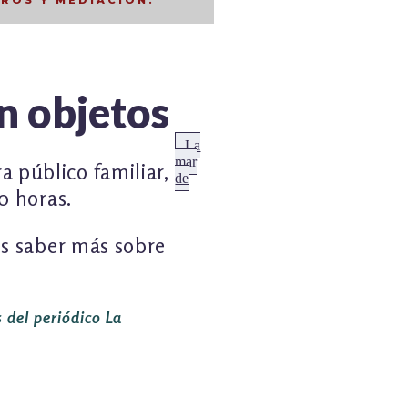
ROS Y MEDIACIÓN.
on objetos
Anterior:
La
mar
a público familiar,
de
0 horas.
rés saber más sobre
 del periódico La