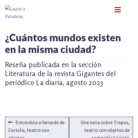
Ir
Ir
a
al
la
contenido
navegación
BIOGRAFÍA
BIOGRAFÍA
¿Cuántos mundos existen
PRESENTACIONES
PRESENTACIONES
en la misma ciudad?
FORMACIÓN
FORMACIÓN
Expan
NOVEDADES
NOVEDADES
Reseña publicada en la sección
CONTACTO
CONTACTO
Literatura de la revista Gigantes del
EN LOS MEDIOS
EN LOS MEDIOS
periódico La diaria, agosto 2023
LITERATURA INFANTIL Y JUVENIL
LITERATURA INFANTIL Y JUVENIL
Expan
PSICOANÁLISIS Y LITERATURA INFANTIL
PSICOANÁLISIS Y LITERATURA INFANTIL
Expan
INFANCIA Y VÍNCULOS
INFANCIA Y VÍNCULOS
Expan
PODCASTS
PODCASTS
NAVEGACIÓN
TALLER EXPLORACIONES LITERARIAS
Expan
Anterior:
Siguiente:
Entrevista a Gerardo de
Una nota sobre Trapos,
TALLER EXPLORACIONES LITERARIAS
DE
Coriolis, teatro con
teatro con objetos de
objetos
compañía Coriolis