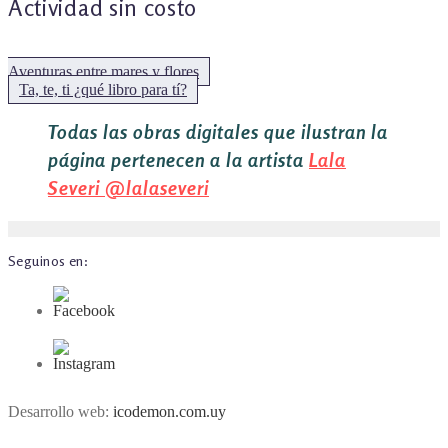
Actividad sin costo
Aventuras entre mares y flores
Siguiente:
Ta, te, ti ¿qué libro para tí?
Todas las obras digitales que ilustran la
página pertenecen a la artista
Lala
Severi
@lalaseveri
Seguinos en:
Desarrollo web:
icodemon.com.uy