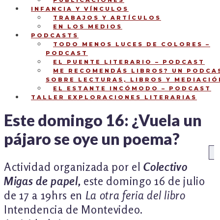
PUBLICACIONES
INFANCIA Y VÍNCULOS
TRABAJOS Y ARTÍCULOS
EN LOS MEDIOS
PODCASTS
TODO MENOS LUCES DE COLORES –
PODCAST
EL PUENTE LITERARIO – PODCAST
ME RECOMENDÁS LIBROS? UN PODCA
SOBRE LECTURAS, LIBROS Y MEDIACIÓ
EL ESTANTE INCÓMODO – PODCAST
TALLER EXPLORACIONES LITERARIAS
Este domingo 16: ¿Vuela un
pájaro se oye un poema?
NAVEGACIÓN
An
Actividad organizada por el
Colectivo
DE
Migas de papel,
este domingo 16 de julio
ENTRADAS
de 17 a 19hrs en
La otra feria del libro
Intendencia de Montevideo.