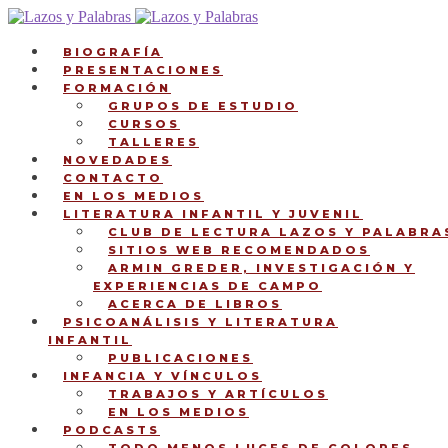
Ir
Ir
a
al
la
contenido
BIOGRAFÍA
navegación
PRESENTACIONES
FORMACIÓN
GRUPOS DE ESTUDIO
CURSOS
TALLERES
NOVEDADES
CONTACTO
EN LOS MEDIOS
LITERATURA INFANTIL Y JUVENIL
CLUB DE LECTURA LAZOS Y PALABRA
SITIOS WEB RECOMENDADOS
ARMIN GREDER, INVESTIGACIÓN Y
EXPERIENCIAS DE CAMPO
ACERCA DE LIBROS
PSICOANÁLISIS Y LITERATURA
INFANTIL
PUBLICACIONES
INFANCIA Y VÍNCULOS
TRABAJOS Y ARTÍCULOS
EN LOS MEDIOS
PODCASTS