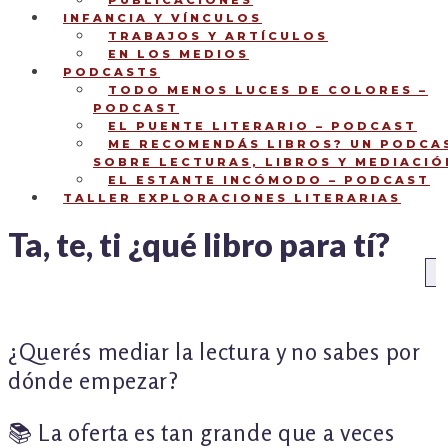
PUBLICACIONES
INFANCIA Y VÍNCULOS
TRABAJOS Y ARTÍCULOS
EN LOS MEDIOS
PODCASTS
TODO MENOS LUCES DE COLORES –
PODCAST
EL PUENTE LITERARIO – PODCAST
ME RECOMENDÁS LIBROS? UN PODCA
SOBRE LECTURAS, LIBROS Y MEDIACIÓ
EL ESTANTE INCÓMODO – PODCAST
TALLER EXPLORACIONES LITERARIAS
Ta, te, ti ¿qué libro para tí?
NAVEGACIÓN
An
DE
ENTRADAS
¿Querés mediar la lectura y no sabes por
dónde empezar?
📚 La oferta es tan grande que a veces