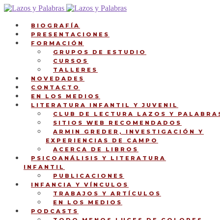
Ir
Ir
a
al
la
contenido
BIOGRAFÍA
navegación
PRESENTACIONES
FORMACIÓN
GRUPOS DE ESTUDIO
CURSOS
TALLERES
NOVEDADES
CONTACTO
EN LOS MEDIOS
LITERATURA INFANTIL Y JUVENIL
CLUB DE LECTURA LAZOS Y PALABRA
SITIOS WEB RECOMENDADOS
ARMIN GREDER, INVESTIGACIÓN Y
EXPERIENCIAS DE CAMPO
ACERCA DE LIBROS
PSICOANÁLISIS Y LITERATURA
INFANTIL
PUBLICACIONES
INFANCIA Y VÍNCULOS
TRABAJOS Y ARTÍCULOS
EN LOS MEDIOS
PODCASTS