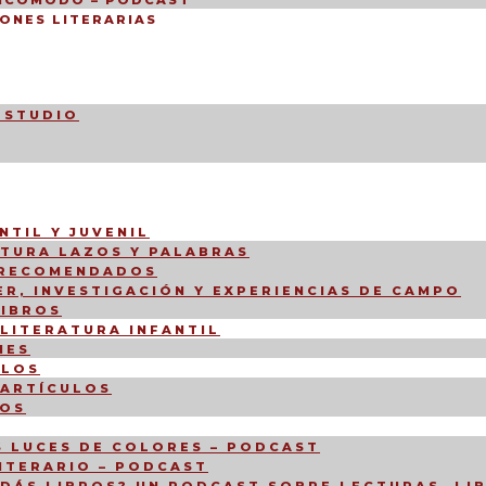
INCÓMODO – PODCAST
ONES LITERARIAS
ESTUDIO
NTIL Y JUVENIL
CTURA LAZOS Y PALABRAS
 RECOMENDADOS
R, INVESTIGACIÓN Y EXPERIENCIAS DE CAMPO
LIBROS
 LITERATURA INFANTIL
NES
ULOS
 ARTÍCULOS
IOS
 LUCES DE COLORES – PODCAST
LITERARIO – PODCAST