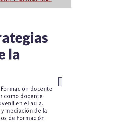
ROS Y MEDIACIÓN.
trategias
e la
Anterior:
de Formación docente
par como docente
uvenil en el aula.
 y mediación de la
ados de Formación