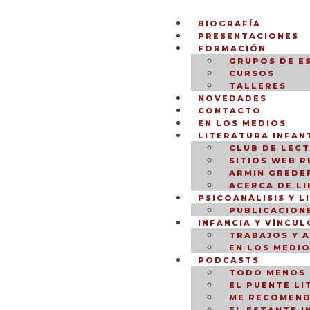
BIOGRAFÍA
PRESENTACIONES
FORMACIÓN
GRUPOS DE E
CURSOS
TALLERES
NOVEDADES
CONTACTO
EN LOS MEDIOS
LITERATURA INFANT
CLUB DE LEC
SITIOS WEB 
ARMIN GREDER
ACERCA DE L
PSICOANÁLISIS Y L
PUBLICACION
INFANCIA Y VÍNCUL
TRABAJOS Y 
EN LOS MEDI
PODCASTS
TODO MENOS 
EL PUENTE LI
ME RECOMEND