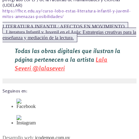
(UDELAR)
https://fhce.edu.uy/curso-lobo-estas-literatura-infantil-y-juvenil-
mitos-amenazas-posibilidades/
LITERATURA INFANTIL: AFECTOS EN MOVIMIENTO
Siguiente:
Literatura Infantil y Juvenil en el Aula: Estrategias creativas para la
enseñanza y mediación de la lectura.
Todas las obras digitales que ilustran la
página pertenecen a la artista
Lala
Severi
@lalaseveri
Seguinos en:
Desarrollo web:
icodemon.com.uy