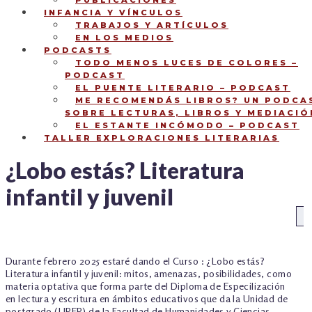
PUBLICACIONES
INFANCIA Y VÍNCULOS
TRABAJOS Y ARTÍCULOS
EN LOS MEDIOS
PODCASTS
TODO MENOS LUCES DE COLORES –
PODCAST
EL PUENTE LITERARIO – PODCAST
ME RECOMENDÁS LIBROS? UN PODCA
SOBRE LECTURAS, LIBROS Y MEDIACIÓ
EL ESTANTE INCÓMODO – PODCAST
TALLER EXPLORACIONES LITERARIAS
¿Lobo estás? Literatura
infantil y juvenil
NAVEGACIÓN
An
DE
Durante febrero 2025 estaré dando el Curso : ¿Lobo estás?
ENTRADAS
Literatura infantil y juvenil: mitos, amenazas, posibilidades, como
materia optativa que forma parte del Diploma de Especilización
en lectura y escritura en ámbitos educativos que da la Unidad de
postgrado (UPEP) de la Facultad de Humanidades y Ciencias