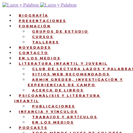
Ir
Ir
a
al
la
contenido
BIOGRAFÍA
navegación
PRESENTACIONES
FORMACIÓN
GRUPOS DE ESTUDIO
CURSOS
TALLERES
NOVEDADES
CONTACTO
EN LOS MEDIOS
LITERATURA INFANTIL Y JUVENIL
CLUB DE LECTURA LAZOS Y PALABRA
SITIOS WEB RECOMENDADOS
ARMIN GREDER, INVESTIGACIÓN Y
EXPERIENCIAS DE CAMPO
ACERCA DE LIBROS
PSICOANÁLISIS Y LITERATURA
INFANTIL
PUBLICACIONES
INFANCIA Y VÍNCULOS
TRABAJOS Y ARTÍCULOS
EN LOS MEDIOS
PODCASTS