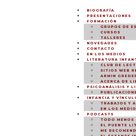
BIOGRAFÍA
PRESENTACIONES
FORMACIÓN
GRUPOS DE E
CURSOS
TALLERES
NOVEDADES
CONTACTO
EN LOS MEDIOS
LITERATURA INFANT
CLUB DE LEC
SITIOS WEB 
ARMIN GREDER
ACERCA DE L
PSICOANÁLISIS Y L
PUBLICACION
INFANCIA Y VÍNCUL
TRABAJOS Y 
EN LOS MEDI
PODCASTS
TODO MENOS 
EL PUENTE LI
ME RECOMEND