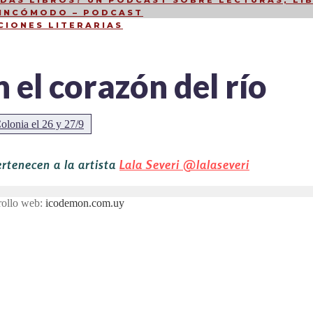
DÁS LIBROS? UN PODCAST SOBRE LECTURAS, LIB
 INCÓMODO – PODCAST
CIONES LITERARIAS
n el corazón del río
Colonia el 26 y 27/9
ertenecen a la artista
Lala Severi
@lalaseveri
rollo web:
icodemon.com.uy