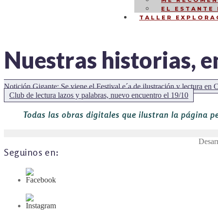
ME RECOMEN
EL ESTANTE
TALLER EXPLORA
Nuestras historias, e
NAVEGACIÓN
Notición Gigante: Se viene el Festival e´a de ilustración y lectura en 
DE
Siguiente:
Club de lectura lazos y palabras, nuevo encuentro el 19/10
ENTRADAS
Todas las obras digitales que ilustran la página p
Desar
Seguinos en: