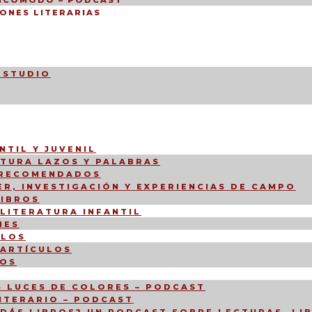
INCÓMODO – PODCAST
ONES LITERARIAS
ESTUDIO
NTIL Y JUVENIL
CTURA LAZOS Y PALABRAS
 RECOMENDADOS
R, INVESTIGACIÓN Y EXPERIENCIAS DE CAMPO
LIBROS
 LITERATURA INFANTIL
NES
ULOS
 ARTÍCULOS
IOS
 LUCES DE COLORES – PODCAST
LITERARIO – PODCAST