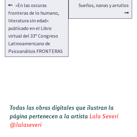
NAVEGACIÓN
Anterior:
Siguiente:
«En las oscuras
Sueños, nanas y arrullos
DE
fronteras de lo humano,
literatura sin edad»
ENTRADAS
publicado en el Libro
virtual del 33° Congreso
Latinoamericano de
Psicoanálisis FRONTERAS
Todas las obras digitales que ilustran la
página pertenecen a la artista
Lala Severi
@lalaseveri