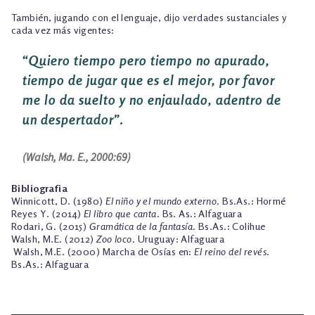
También, jugando con el lenguaje, dijo verdades sustanciales y
cada vez más vigentes:
“
Q
uiero tiempo pero tiempo no apurado,
tiempo de jugar que es el mejor, por favor
me lo da suelto y no enjaulado, adentro de
un despertador”.
(Walsh, Ma. E., 2000:69)
Bibliografia
Winnicott, D. (1980)
El niño y el mundo externo
. Bs.As.: Hormé
Reyes Y. (2014)
El libro que canta
. Bs. As.: Alfaguara
Rodari, G. (2015)
Gramática de la fantasía
. Bs.As.: Colihue
Walsh, M.E. (2012)
Zoo loco
. Uruguay: Alfaguara
Walsh, M.E. (2000) Marcha de Osías en:
El reino del revés
.
Bs.As.: Alfaguara