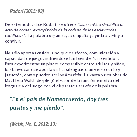
Rodari (2015: 93)
De este modo, dice Rodari, se ofrece
“…un sentido simbólico al
acto de comer, extrayéndolo de la cadena de las esclavitudes
cotidianas”.
La palabra organiza, acompaña y ayuda a vivir y a
convivir.
No sólo aporta sentido, sino que es afecto, comunicación y
capacidad de juego, nutriéndose también del “sin sentido”.
Para experimentar un placer compartible entre adultos y niños,
basta evocar qué aporta un trabalenguas o un verso corto y
juguetón, como pueden ser los
limericks.
La vasta y rica obra de
Ma. Elena Walsh desplegó el valor de la función emotiva del
lenguaje y del juego con el disparate a través de la palabra:
“
E
n el país de Nomeacuerdo, doy tres
pasitos y me pierdo”.
(Walsh, Ma. E, 2012: 13)