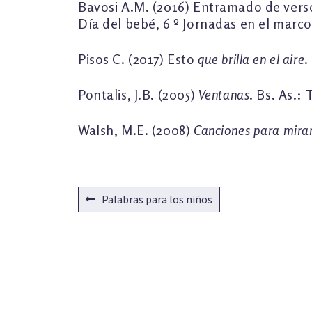
Bavosi A.M. (2016) Entramado de verso
Día del bebé, 6 º Jornadas en el marc
Pisos C. (2017) Esto
que brilla en el aire
.
Pontalis, J.B. (2005)
Ventanas
. Bs. As.: 
Walsh, M.E. (2008)
Canciones para mira
NAVEGACIÓN
Anterior:
Palabras para los niños
DE
ENTRADAS