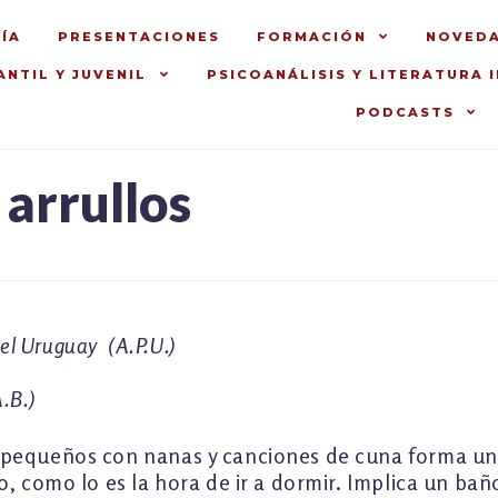
ÍA
PRESENTACIONES
FORMACIÓN
NOVED
ANTIL Y JUVENIL
PSICOANÁLISIS Y LITERATURA 
PODCASTS
 arrullos
del Uruguay (A.P.U.)
.B.)
pequeños con nanas y canciones de cuna forma una
o, como lo es la hora de ir a dormir. Implica un ba