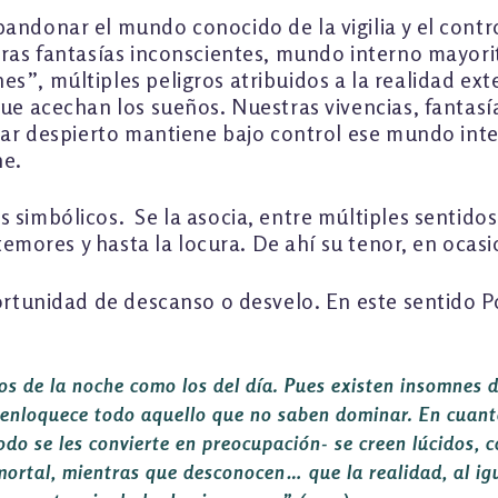
andonar el mundo conocido de la vigilia y el contr
stras fantasías inconscientes, mundo interno mayo
”, múltiples peligros atribuidos a la realidad exte
que acechan los sueños. Nuestras vivencias, fantasí
star despierto mantiene bajo control ese mundo int
he.
simbólicos. Se la asocia, entre múltiples sentidos, 
 temores y hasta la locura. De ahí su tenor, en ocas
ortunidad de descanso o desvelo. En este sentido Pon
os de la noche como los del día. Pues existen insomnes d
 enloquece todo aquello que no saben dominar. En cuant
o se les convierte en preocupación- se creen lúcidos, co
mortal, mientras que desconocen… que la realidad, al igu