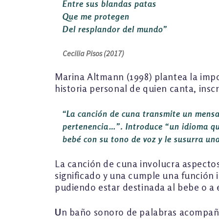
Entre sus blandas patas
Que me protegen
Del resplandor del mundo”
Cecilia Pisos (2017)
Marina Altmann (1998) plantea la impo
historia personal de quien canta, ins
“La canción de cuna transmite un mensaj
pertenencia…”.
Introduce
“un idioma qu
bebé con su tono de voz y le susurra una
La canción de cuna involucra aspectos
significado y una cumple una función i
pudiendo estar destinada al bebe o a 
U
n baño sonoro de palabras acompaña y