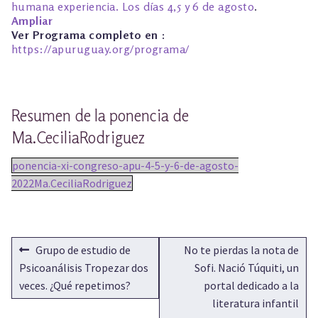
humana experiencia. Los días 4,5 y 6 de agosto
.
Ampliar
Ver Programa completo en
:
https://apuruguay.org/programa/
Resumen de la ponencia de
Ma.CeciliaRodriguez
ponencia-xi-congreso-apu-4-5-y-6-de-agosto-
2022Ma.CeciliaRodriguez
NAVEGACIÓN
Anterior:
Siguiente:
Grupo de estudio de
No te pierdas la nota de
DE
Psicoanálisis Tropezar dos
Sofi. Nació Túquiti, un
veces. ¿Qué repetimos?
portal dedicado a la
ENTRADAS
literatura infantil