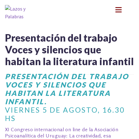
Ir
Ir
a
al
la
contenido
navegación
BIOGRAFÍA
BIOGRAFÍA
Presentación del trabajo
PRESENTACIONES
PRESENTACIONES
Voces y silencios que
FORMACIÓN
FORMACIÓN
Expan
habitan la literatura infantil
NOVEDADES
NOVEDADES
CONTACTO
CONTACTO
PRESENTACIÓN DEL TRABAJO
EN LOS MEDIOS
EN LOS MEDIOS
VOCES Y SILENCIOS QUE
LITERATURA INFANTIL Y JUVENIL
LITERATURA INFANTIL Y JUVENIL
Expan
HABITAN LA LITERATURA
PSICOANÁLISIS Y LITERATURA INFANTIL
PSICOANÁLISIS Y LITERATURA INFANTIL
INFANTIL.
Expan
INFANCIA Y VÍNCULOS
INFANCIA Y VÍNCULOS
VIERNES 5 DE AGOSTO, 16.30
Expan
PODCASTS
HS
PODCASTS
TALLER EXPLORACIONES LITERARIAS
Expan
TALLER EXPLORACIONES LITERARIAS
XI Congreso internacional on line de la Asociación
Psicoanalítica del Uruguay: La creatividad, esa