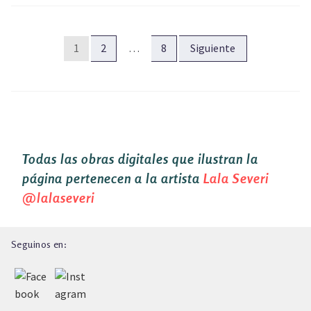
PAGINACIÓN
1
2
…
8
Siguiente
DE
ENTRADAS
Todas las obras digitales que ilustran la
página pertenecen a la artista
Lala Severi
@lalaseveri
Seguinos en: