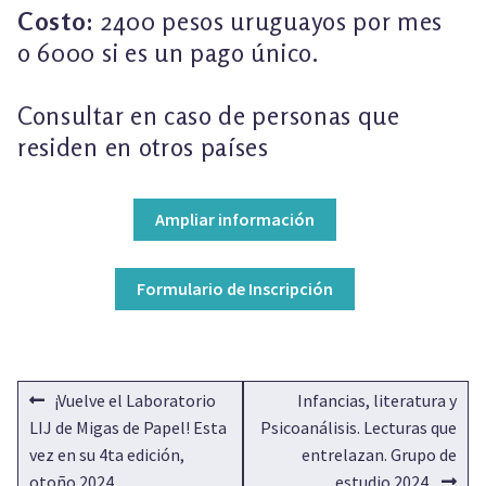
Costo:
2400 pesos uruguayos por mes
o 6000 si es un pago único.
Consultar en caso de personas que
residen en otros países
Ampliar información
Formulario de Inscripción
NAVEGACIÓN
Anterior:
Siguiente:
¡Vuelve el Laboratorio
Infancias, literatura y
DE
LIJ de Migas de Papel! Esta
Psicoanálisis. Lecturas que
vez en su 4ta edición,
entrelazan. Grupo de
ENTRADAS
otoño 2024
estudio 2024.