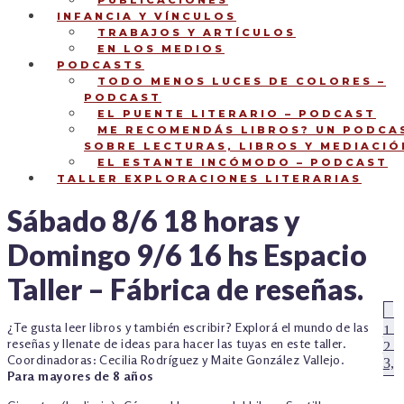
PUBLICACIONES
INFANCIA Y VÍNCULOS
TRABAJOS Y ARTÍCULOS
EN LOS MEDIOS
PODCASTS
TODO MENOS LUCES DE COLORES –
PODCAST
EL PUENTE LITERARIO – PODCAST
ME RECOMENDÁS LIBROS? UN PODCA
SOBRE LECTURAS, LIBROS Y MEDIACIÓ
EL ESTANTE INCÓMODO – PODCAST
TALLER EXPLORACIONES LITERARIAS
Sábado 8/6 18 horas y
Domingo 9/6 16 hs Espacio
Taller – Fábrica de reseñas.
NAVEGACIÓN
An
¿Te gusta leer libros y también escribir? Explorá el mundo de las
1,
reseñas y llenate de ideas para hacer las tuyas en este taller.
DE
2,
Coordinadoras: Cecilia Rodríguez y Maite González Vallejo.
3,
ENTRADAS
Para mayores de 8 años