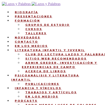
Ir
Ir
a
al
la
contenido
BIOGRAFÍA
navegación
PRESENTACIONES
FORMACIÓN
GRUPOS DE ESTUDIO
CURSOS
TALLERES
NOVEDADES
CONTACTO
EN LOS MEDIOS
LITERATURA INFANTIL Y JUVENIL
CLUB DE LECTURA LAZOS Y PALABRA
SITIOS WEB RECOMENDADOS
ARMIN GREDER, INVESTIGACIÓN Y
EXPERIENCIAS DE CAMPO
ACERCA DE LIBROS
PSICOANÁLISIS Y LITERATURA
INFANTIL
PUBLICACIONES
INFANCIA Y VÍNCULOS
TRABAJOS Y ARTÍCULOS
EN LOS MEDIOS
PODCASTS