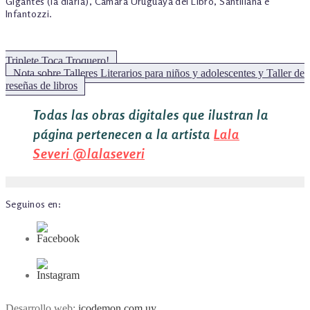
Gigantes (la diaria), Cámara Uruguaya del Libro, Santillana e
Infantozzi.
Triplete Toca Troquero!
Siguiente:
Nota sobre Talleres Literarios para niños y adolescentes y Taller de
reseñas de libros
Todas las obras digitales que ilustran la
página pertenecen a la artista
Lala
Severi
@lalaseveri
Seguinos en:
Desarrollo web:
icodemon.com.uy