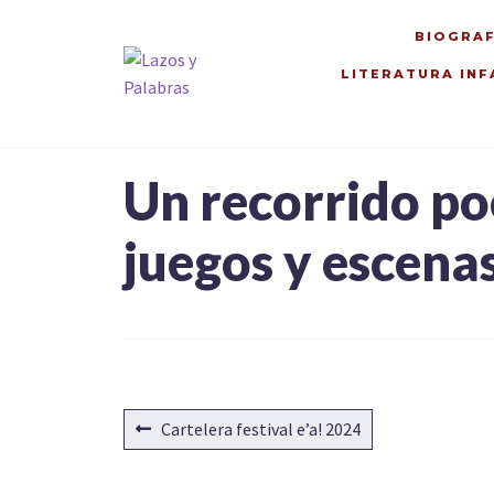
BIOGRAF
LITERATURA INF
Ir
Ir
a
al
la
contenido
navegación
Un recorrido po
juegos y escenas
NAVEGACIÓN
Anterior:
Cartelera festival e’a! 2024
DE