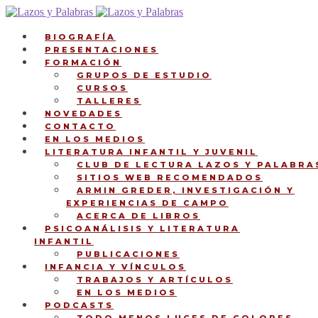
Ir
Ir
a
al
la
contenido
BIOGRAFÍA
navegación
PRESENTACIONES
FORMACIÓN
GRUPOS DE ESTUDIO
CURSOS
TALLERES
NOVEDADES
CONTACTO
EN LOS MEDIOS
LITERATURA INFANTIL Y JUVENIL
CLUB DE LECTURA LAZOS Y PALABRA
SITIOS WEB RECOMENDADOS
ARMIN GREDER, INVESTIGACIÓN Y
EXPERIENCIAS DE CAMPO
ACERCA DE LIBROS
PSICOANÁLISIS Y LITERATURA
INFANTIL
PUBLICACIONES
INFANCIA Y VÍNCULOS
TRABAJOS Y ARTÍCULOS
EN LOS MEDIOS
PODCASTS