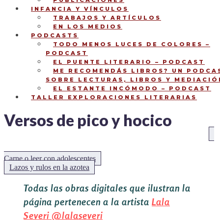
PUBLICACIONES
INFANCIA Y VÍNCULOS
TRABAJOS Y ARTÍCULOS
EN LOS MEDIOS
PODCASTS
TODO MENOS LUCES DE COLORES –
PODCAST
EL PUENTE LITERARIO – PODCAST
ME RECOMENDÁS LIBROS? UN PODCA
SOBRE LECTURAS, LIBROS Y MEDIACIÓ
EL ESTANTE INCÓMODO – PODCAST
TALLER EXPLORACIONES LITERARIAS
Versos de pico y hocico
NAVEGACIÓN
An
DE
Carne o leer con adolescentes
ENTRADAS
Siguiente:
Lazos y rulos en la azotea
Todas las obras digitales que ilustran la
página pertenecen a la artista
Lala
Severi
@lalaseveri