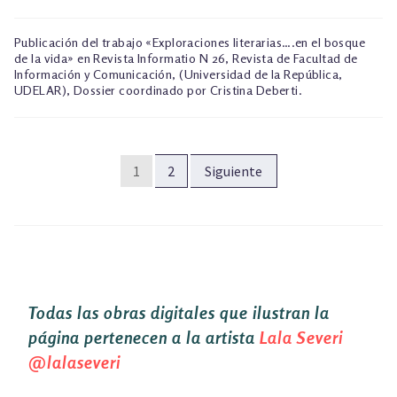
Publicación del trabajo «Exploraciones literarias….en el bosque
de la vida» en Revista Informatio N 26, Revista de Facultad de
Información y Comunicación, (Universidad de la República,
UDELAR), Dossier coordinado por Cristina Deberti.
PAGINACIÓN
1
2
Siguiente
DE
ENTRADAS
Todas las obras digitales que ilustran la
página pertenecen a la artista
Lala Severi
@lalaseveri