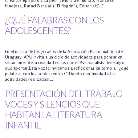
Créditos episodio 1 La peor señora del mundo, Francisco
Hinojosa, Rafael Barajas (“El fisgón”), Editorial:[…]
¿QUÉ PALABRAS CON LOS
ADOLESCENTES?
En el marco de los 70 años de la Asociación Psicoanalítica del
Uruguay, APU invita a un ciclo de actividades para pensar en
situaciones de la realidad en las que el Psicoanálisis tiene algo
que aportar.Esta vez le invitamos a reflexionar en torno a “¿qué
palabras con los adolescentes?” Dando continuidad a las
actividades realizadas[…]
PRESENTACIÓN DEL TRABAJO
VOCES Y SILENCIOS QUE
HABITAN LA LITERATURA
INFANTIL